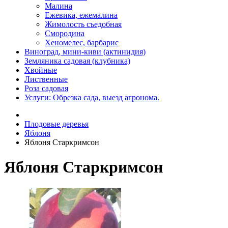
Малина
Ежевика, ежемалина
Жимолость съедобная
Смородина
Хеномелес, барбарис
Виноград, мини-киви (актинидия)
Земляника садовая (клубника)
Хвойные
Лиственные
Роза садовая
Услуги: Обрезка сада, выезд агронома.
Плодовые деревья
Яблоня
Яблоня Старкримсон
Яблоня Старкримсон