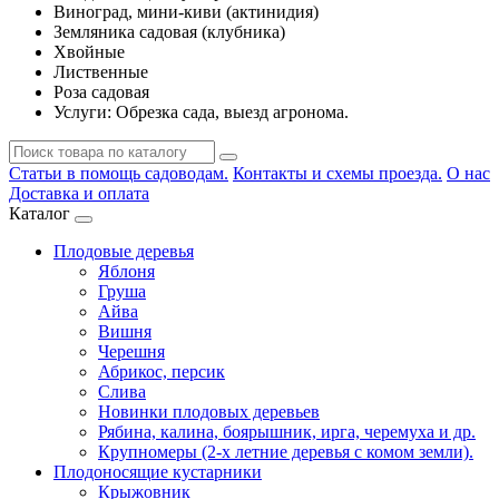
Виноград, мини-киви (актинидия)
Земляника садовая (клубника)
Хвойные
Лиственные
Роза садовая
Услуги: Обрезка сада, выезд агронома.
Статьи в помощь садоводам.
Контакты и схемы проезда.
О нас
Доставка и оплата
Каталог
Плодовые деревья
Яблоня
Груша
Айва
Вишня
Черешня
Абрикос, персик
Слива
Новинки плодовых деревьев
Рябина, калина, боярышник, ирга, черемуха и др.
Крупномеры (2-х летние деревья с комом земли).
Плодоносящие кустарники
Крыжовник