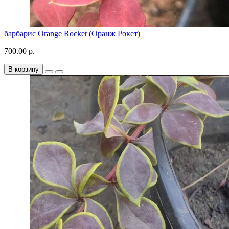
барбарис Orange Rocket (Оранж Рокет)
700.00 р.
В корзину