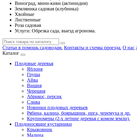
Виноград, мини-киви (актинидия)
Земляника садовая (клубника)
Хвойные
Лиственные
Роза садовая
Услуги: Обрезка сада, выезд агронома.
Статьи в помощь садоводам.
Контакты и схемы проезда.
О нас
Каталог
Плодовые деревья
Яблоня
Груша
Айва
Вишня
Черешня
Абрикос, персик
Слива
Новинки плодовых деревьев
Рябина, калина, боярышник, ирга, черемуха и др.
Крупномеры (2-х летние деревья с комом земли).
Плодоносящие кустарники
Крыжовник
Малина