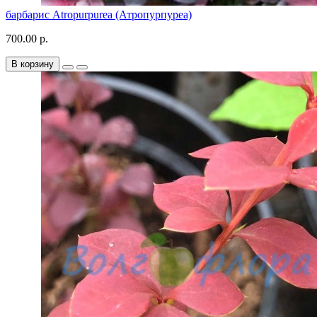
барбарис Atropurpurea (Атропурпуреа)
700.00 р.
В корзину