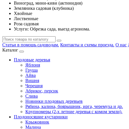
Виноград, мини-киви (актинидия)
Земляника садовая (клубника)
Хвойные
Лиственные
Роза садовая
Услуги: Обрезка сада, выезд агронома.
Статьи в помощь садоводам.
Контакты и схемы проезда.
О нас
Каталог
Плодовые деревья
Яблоня
Груша
Айва
Вишня
Черешня
Абрикос, персик
Слива
Новинки плодовых деревьев
Рябина, калина, боярышник, ирга, черемуха и др.
Крупномеры (2-х летние деревья с комом земли).
Плодоносящие кустарники
Крыжовник
Малина