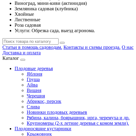
Виноград, мини-киви (актинидия)
Земляника садовая (клубника)
Хвойные
Лиственные
Роза садовая
Услуги: Обрезка сада, выезд агронома.
Статьи в помощь садоводам.
Контакты и схемы проезда.
О нас
Доставка и оплата
Каталог
Плодовые деревья
Яблоня
Груша
Айва
Вишня
Черешня
Абрикос, персик
Слива
Новинки плодовых деревьев
Рябина, калина, боярышник, ирга, черемуха и др.
Крупномеры (2-х летние деревья с комом земли).
Плодоносящие кустарники
Крыжовник