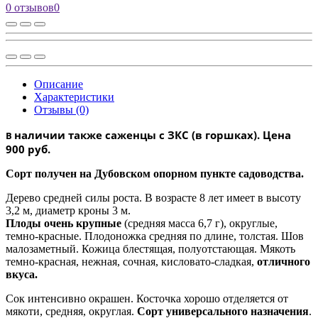
0 отзывов
0
Описание
Характеристики
Отзывы (0)
наличии также саженцы с ЗКС (в горшках). Цена
В
9
00 руб.
Сорт получен на Дубовском опорном пункте садоводства.
Дерево средней силы роста. В возрасте 8 лет имеет в высоту
3,2 м, диаметр кроны 3 м.
Плоды очень крупные
(средняя масса 6,7 г), округлые,
темно-красные. Плодоножка средняя по длине, толстая. Шов
малозаметный. Кожица блестящая, полуотстающая. Мякоть
темно-красная, нежная, сочная, кисловато-сладкая,
отличного
вкуса.
Сок интенсивно окрашен. Косточка хорошо отделяется от
мякоти, средняя, округлая.
Сорт уни­версального назначения
.