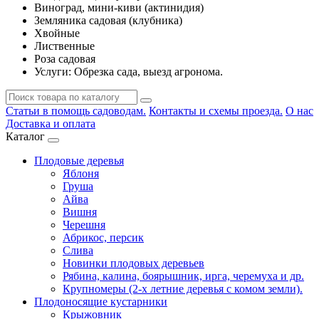
Виноград, мини-киви (актинидия)
Земляника садовая (клубника)
Хвойные
Лиственные
Роза садовая
Услуги: Обрезка сада, выезд агронома.
Статьи в помощь садоводам.
Контакты и схемы проезда.
О нас
Доставка и оплата
Каталог
Плодовые деревья
Яблоня
Груша
Айва
Вишня
Черешня
Абрикос, персик
Слива
Новинки плодовых деревьев
Рябина, калина, боярышник, ирга, черемуха и др.
Крупномеры (2-х летние деревья с комом земли).
Плодоносящие кустарники
Крыжовник