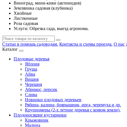
Виноград, мини-киви (актинидия)
Земляника садовая (клубника)
Хвойные
Лиственные
Роза садовая
Услуги: Обрезка сада, выезд агронома.
Статьи в помощь садоводам.
Контакты и схемы проезда.
О нас
Каталог
Плодовые деревья
Яблоня
Груша
Айва
Вишня
Черешня
Абрикос, персик
Слива
Новинки плодовых деревьев
Рябина, калина, боярышник, ирга, черемуха и др.
Крупномеры (2-х летние деревья с комом земли).
Плодоносящие кустарники
Крыжовник
Малина