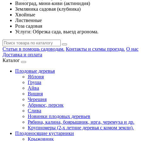
Виноград, мини-киви (актинидия)
Земляника садовая (клубника)
Хвойные
Лиственные
Роза садовая
Услуги: Обрезка сада, выезд агронома.
Статьи в помощь садоводам.
Контакты и схемы проезда.
О нас
Доставка и оплата
Каталог
Плодовые деревья
Яблоня
Груша
Айва
Вишня
Черешня
Абрикос, персик
Слива
Новинки плодовых деревьев
Рябина, калина, боярышник, ирга, черемуха и др.
Крупномеры (2-х летние деревья с комом земли).
Плодоносящие кустарники
Крыжовник